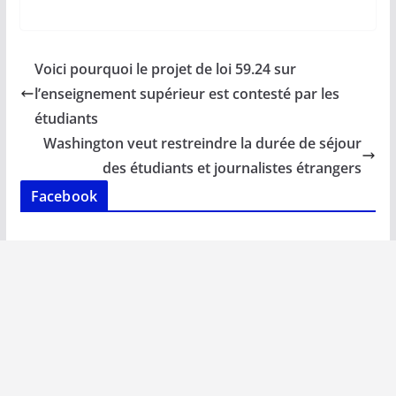
ac
m
h
n
o
ar
e
ai
at
k
p
ta
b
l
s
e
y
g
Voici pourquoi le projet de loi 59.24 sur
o
A
dI
Li
er
l’enseignement supérieur est contesté par les
o
p
n
n
étudiants
k
p
k
Washington veut restreindre la durée de séjour
des étudiants et journalistes étrangers
Facebook