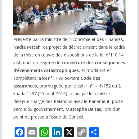
Présenté par la ministre de l’Economie et des Finances,
Nadia Fettah
, ce projet de décret s’inscrit dans le cadre
de la mise en œuvre des dispositions de la loi n°110.14
instituant un
régime de couverture des conséquences
d’événements catastrophiques
, et modifiant et
complétant la loi n°17.99 portant
Code des
assurances
, promulguée par le dahir n°1-16-152 du 21
kaada 1437 (25 août 2016), a indiqué le ministre
délégué chargé des Relations avec le Parlement, porte-
parole du gouvernement,
Mustapha Baitas
, lors d’un
point de presse à l’issue du Conseil.
F
E
W
Li
X
C
P