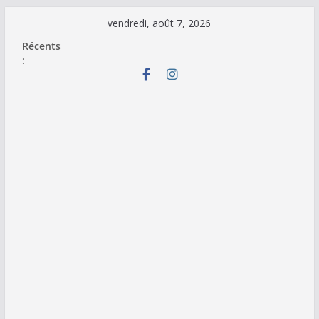
Passer
vendredi, août 7, 2026
au
Récents
contenu
: