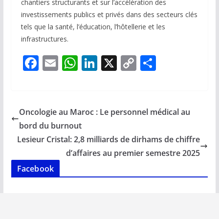
chantiers structurants et sur l’accélération des
investissements publics et privés dans des secteurs clés
tels que la santé, l’éducation, l’hôtellerie et les
infrastructures.
F
E
W
Li
X
C
P
ac
m
h
n
o
ar
e
ai
at
k
p
ta
b
l
s
e
y
g
Oncologie au Maroc : Le personnel médical au
o
A
dI
Li
er
bord du burnout
o
p
n
n
Lesieur Cristal: 2,8 milliards de dirhams de chiffre
k
p
k
d’affaires au premier semestre 2025
Facebook