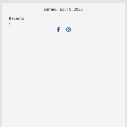
Passer
samedi, août 8, 2026
au
Récents
contenu
: