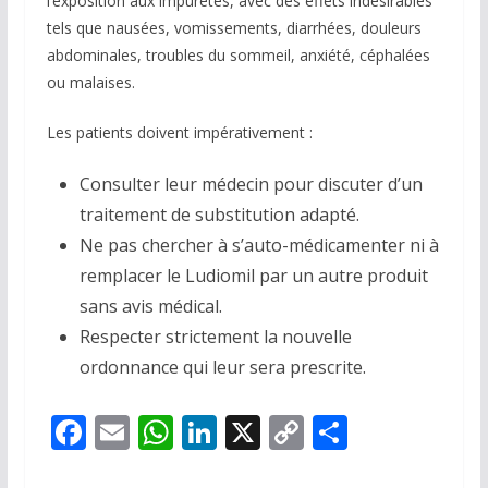
l’exposition aux impuretés, avec des effets indésirables
tels que nausées, vomissements, diarrhées, douleurs
abdominales, troubles du sommeil, anxiété, céphalées
ou malaises.
Les patients doivent impérativement :
Consulter leur médecin pour discuter d’un
traitement de substitution adapté.
Ne pas chercher à s’auto-médicamenter ni à
remplacer le Ludiomil par un autre produit
sans avis médical.
Respecter strictement la nouvelle
ordonnance qui leur sera prescrite.
F
E
W
Li
X
C
P
ac
m
h
n
o
ar