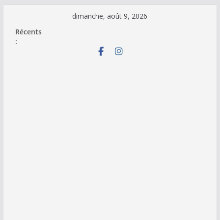
Passer
dimanche, août 9, 2026
au
Récents
contenu
: