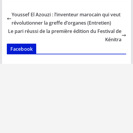
e
ai
at
k
p
ta
b
l
s
e
y
g
Youssef El Azouzi : l’inventeur marocain qui veut
o
A
dI
Li
er
révolutionner la greffe d’organes (Entretien)
o
p
n
n
Le pari réussi de la première édition du Festival de
k
p
k
Kénitra
Facebook