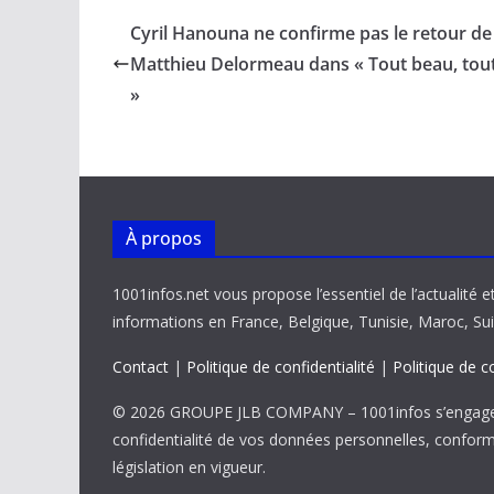
b
l
s
e
y
g
Cyril Hanouna ne confirme pas le retour de
o
A
dI
Li
er
Matthieu Delormeau dans « Tout beau, tou
o
p
n
n
»
k
p
k
À propos
1001infos.net vous propose l’essentiel de l’actualité e
informations en France, Belgique, Tunisie, Maroc, Sui
Contact
|
Politique de confidentialité
|
Politique de c
© 2026 GROUPE JLB COMPANY – 1001infos s’engage 
confidentialité de vos données personnelles, confor
législation en vigueur.