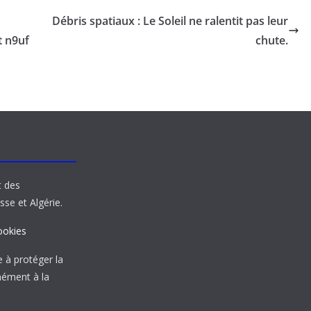
Débris spatiaux : Le Soleil ne ralentit pas leur
t n9uf
chute.
t des
sse et Algérie.
ookies
à protéger la
mément à la