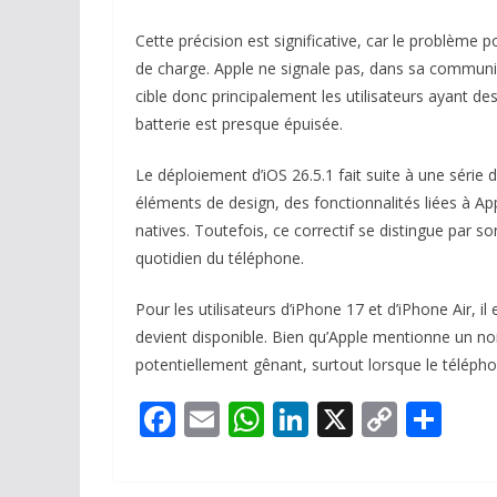
Cette précision est significative, car le problème 
de charge. Apple ne signale pas, dans sa communica
cible donc principalement les utilisateurs ayant des 
batterie est presque épuisée.
Le déploiement d’iOS 26.5.1 fait suite à une série 
éléments de design, des fonctionnalités liées à App
natives. Toutefois, ce correctif se distingue par s
quotidien du téléphone.
Pour les utilisateurs d’iPhone 17 et d’iPhone Air, i
devient disponible. Bien qu’Apple mentionne un no
potentiellement gênant, surtout lorsque le téléphon
F
E
W
Li
X
C
P
ac
m
h
n
o
ar
e
ai
at
k
p
ta