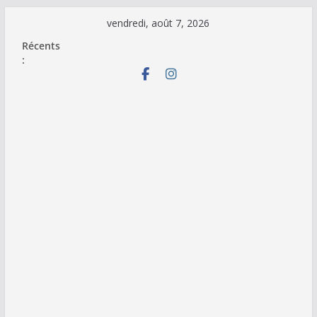
Passer
vendredi, août 7, 2026
au
Récents
contenu
: