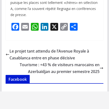
puisque les places sont tellement «chères» en sélection
A, comme l’a souvent répété Regragui en conférences
de presse.
F
E
W
Li
X
C
P
ac
m
h
n
o
ar
e
ai
at
k
p
ta
b
l
s
e
y
g
Le projet tant attendu de l’Avenue Royale à
o
A
dI
Li
er
Casablanca entre en phase décisive
o
p
n
n
Tourisme : +43 % de visiteurs marocains en
k
p
k
Azerbaïdjan au premier semestre 2025
Facebook