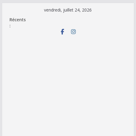
Passer
vendredi, juillet 24, 2026
au
Récents
contenu
: