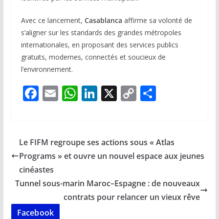
Avec ce lancement,
Casablanca
affirme sa volonté de
s’aligner sur les standards des grandes métropoles
internationales, en proposant des services publics
gratuits, modernes, connectés et soucieux de
l’environnement.
F
E
W
Li
X
C
P
ac
m
h
n
o
ar
e
ai
at
k
p
ta
b
l
s
e
y
g
Le FIFM regroupe ses actions sous « Atlas
o
A
dI
Li
er
Programs » et ouvre un nouvel espace aux jeunes
o
p
n
n
cinéastes
k
p
k
Tunnel sous-marin Maroc–Espagne : de nouveaux
contrats pour relancer un vieux rêve
Facebook