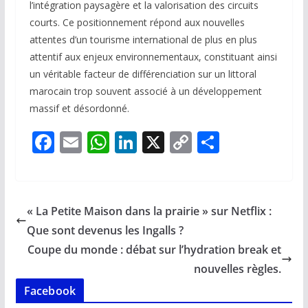
l’intégration paysagère et la valorisation des circuits
courts. Ce positionnement répond aux nouvelles
attentes d’un tourisme international de plus en plus
attentif aux enjeux environnementaux, constituant ainsi
un véritable facteur de différenciation sur un littoral
marocain trop souvent associé à un développement
massif et désordonné.
F
E
W
Li
X
C
P
ac
m
h
n
o
ar
e
ai
at
k
p
ta
b
l
s
e
y
g
« La Petite Maison dans la prairie » sur Netflix :
o
A
dI
Li
er
Que sont devenus les Ingalls ?
o
p
n
n
Coupe du monde : débat sur l’hydration break et
k
p
k
nouvelles règles.
Facebook