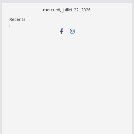
Passer
mercredi, juillet 22, 2026
au
Récents
contenu
: