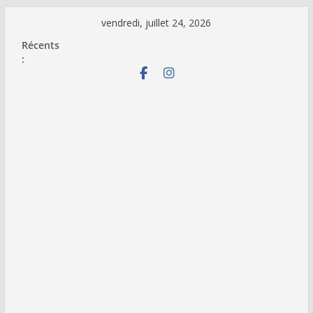
Passer
vendredi, juillet 24, 2026
au
Récents
contenu
: