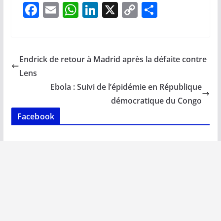
F
E
W
Li
X
C
P
ac
m
h
n
o
ar
e
ai
at
k
p
ta
b
l
s
e
y
g
Endrick de retour à Madrid après la défaite contre
o
A
dI
Li
er
Lens
o
p
n
n
Ebola : Suivi de l’épidémie en République
k
p
k
démocratique du Congo
Facebook