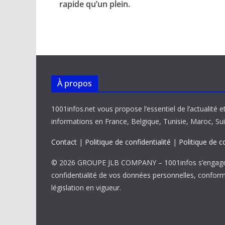
o
A
dI
Li
er
rapide qu’un plein.
o
p
n
n
k
p
k
À propos
1001infos.net vous propose l’essentiel de l’actualité e
informations en France, Belgique, Tunisie, Maroc, Sui
Contact
|
Politique de confidentialité
|
Politique de c
© 2026 GROUPE JLB COMPANY – 1001infos s’engage 
confidentialité de vos données personnelles, confor
législation en vigueur.