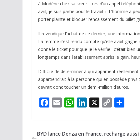
à Modène chez sa sœur. Lors d’un appel téléphoniq
avril, je suis partie pour le travail ». L’homme a p
porter plainte et bloquer l’encaissement du billet 
Il revendique l’achat de ce dernier, une information
La femme s’est rendu compte qu’elle avait gagné mai
donné le ticket pour que je le vérifie : c’était bien 
longtemps dans l’établissement après le gain, heu
Difficile de déterminer à qui appartient réellement l
appartiendrait à la personne qui en possède phys
devrait donc toucher un demi-million d’euros.
F
E
W
Li
X
C
P
ac
m
h
n
o
ar
e
ai
at
k
p
ta
b
l
s
e
y
g
BYD lance Denza en France, recharge aussi