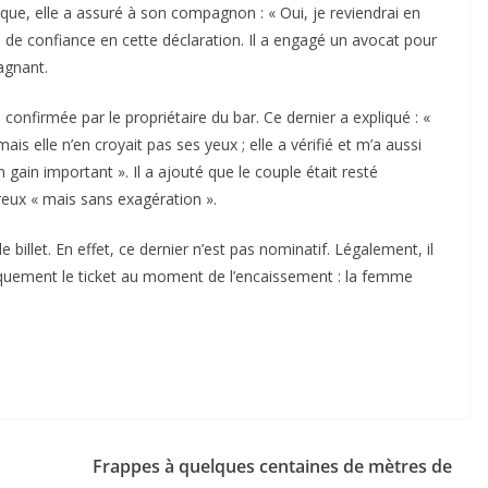
ue, elle a assuré à son compagnon : « Oui, je reviendrai en
eu de confiance en cette déclaration. Il a engagé un avocat pour
gagnant.
 confirmée par le propriétaire du bar. Ce dernier a expliqué : «
s elle n’en croyait pas ses yeux ; elle a vérifié et m’a aussi
un gain important ». Il a ajouté que le couple était resté
reux « mais sans exagération ».
e billet. En effet, ce dernier n’est pas nominatif. Légalement, il
iquement le ticket au moment de l’encaissement : la femme
Frappes à quelques centaines de mètres de