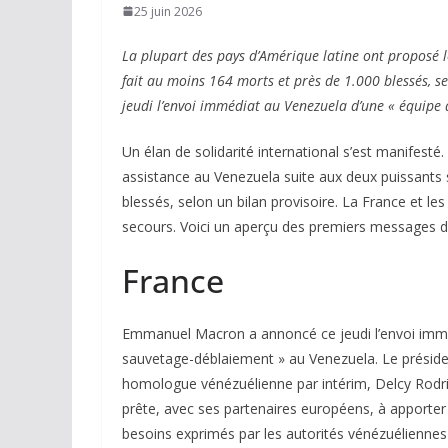
25 juin 2026
La plupart des pays d’Amérique latine ont proposé l
fait au moins 164 morts et près de 1.000 blessés,
jeudi l’envoi immédiat au Venezuela d’une « équipe 
Un élan de solidarité international s’est manifesté
assistance au Venezuela suite aux deux puissants
blessés, selon un bilan provisoire. La France et l
secours. Voici un aperçu des premiers messages d
France
Emmanuel Macron a annoncé ce jeudi l’envoi imméd
sauvetage-déblaiement » au Venezuela. Le président
homologue vénézuélienne par intérim, Delcy Rodrigu
prête, avec ses partenaires européens, à apporte
besoins exprimés par les autorités vénézuéliennes 