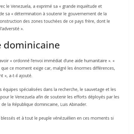
avec le Venezuela, a exprimé sa « grande inquiétude et
é de sa « détermination à soutenir le gouvernement de la
construction des zones touchées de ce pays frère, dont le
’adversité ».
e dominicaine
voir « ordonné l’envoi immédiat d’une aide humanitaire ». «
nt que ce moment exige car, malgré les énormes différences,
t », a-t-il ajouté.
s équipes spécialisées dans la recherche, le sauvetage et les
our le Venezuela afin de soutenir les efforts déployés par les
t de la République dominicaine, Luis Abinader.
 blessés et à tout le peuple vénézuélien en ces moments si