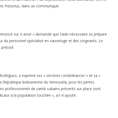
oris Pistorius, dans un communiqué.
nnoncé sur X avoir « demandé que l’aide nécessaire se prépare
our du personnel spécialisé en sauvetage et des soignants. Le
 précisé.
 Rodríguez, a exprimé ses « sincères condoléances » et sa «
a République bolivarienne du Venezuela, pour les pertes
Les professionnels de santé cubains présents sur place sont
caux à la population touchée », a-t-il ajouté.