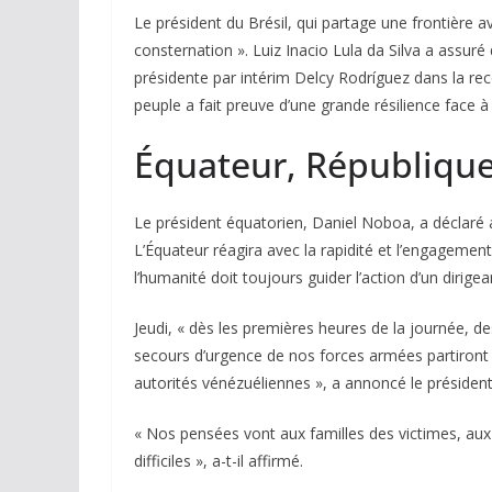
Le président du Brésil, qui partage une frontière 
consternation ». Luiz Inacio Lula da Silva a assur
présidente par intérim Delcy Rodríguez dans la re
peuple a fait preuve d’une grande résilience face à l
Équateur, Républiqu
Le président équatorien, Daniel Noboa, a déclaré a
L’Équateur réagira avec la rapidité et l’engageme
l’humanité doit toujours guider l’action d’un dirigean
Jeudi, « dès les premières heures de la journée, de
secours d’urgence de nos forces armées partiront p
autorités vénézuéliennes », a annoncé le présiden
« Nos pensées vont aux familles des victimes, aux
difficiles », a-t-il affirmé.