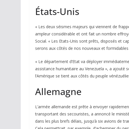
États-Unis
« Les deux séismes majeurs qui viennent de frappe
ampleur considérable et ont fait un nombre effroy
Social. « Les Etats-Unis sont prêts, disposés et capa
serons aux côtés de nos nouveaux et formidables
« Le département d’Etat va déployer immédiateme
assistance humanitaire au Venezuela », a ajouté so
l’Amérique se tient aux côtés du peuple vénézuélie
Allemagne
L’armée allemande est prête à envoyer rapidement 
transportant des secouristes, a annoncé le minist
dans les plus brefs délais, jusqu’à six avions de
Cela permettrait, par exemple, d’acheminer du pers