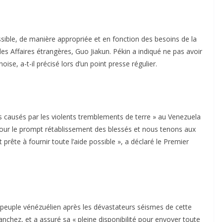
ssible, de manière appropriée et en fonction des besoins de la
es Affaires étrangères, Guo Jiakun. Pékin a indiqué ne pas avoir
e, a-t-il précisé lors d’un point presse régulier.
 causés par les violents tremblements de terre » au Venezuela
our le prompt rétablissement des blessés et nous tenons aux
prête à fournir toute l’aide possible », a déclaré le Premier
peuple vénézuélien après les dévastateurs séismes de cette
anchez, et a assuré sa « pleine disponibilité pour envoyer toute