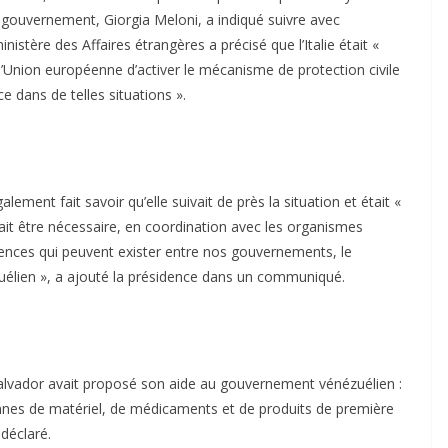
 du gouvernement, Giorgia Meloni, a indiqué suivre avec
stère des Affaires étrangères a précisé que l’Italie était «
 l’Union européenne d’activer le mécanisme de protection civile
e dans de telles situations ».
alement fait savoir qu’elle suivait de près la situation et était «
rait être nécessaire, en coordination avec les organismes
ences qui peuvent exister entre nos gouvernements, le
ézuélien », a ajouté la présidence dans un communiqué.
Salvador avait proposé son aide au gouvernement vénézuélien :
onnes de matériel, de médicaments et de produits de première
 déclaré.