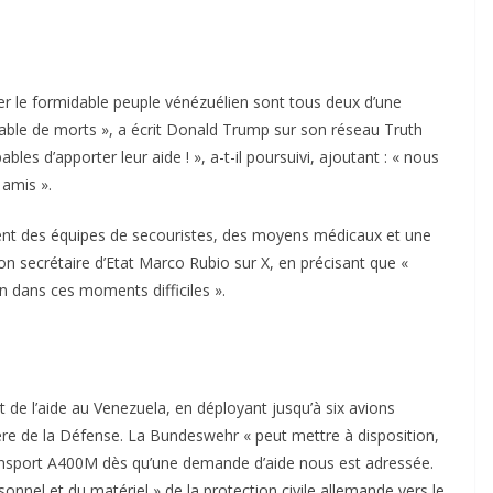
r le formidable peuple vénézuélien sont tous deux d’une
able de morts », a écrit Donald Trump sur son réseau Truth
bles d’apporter leur aide ! », a-t-il poursuivi, ajoutant : « nous
 amis ».
nt des équipes de secouristes, des moyens médicaux et une
n secrétaire d’Etat Marco Rubio sur X, en précisant que «
n dans ces moments difficiles ».
de l’aide au Venezuela, en déployant jusqu’à six avions
ère de la Défense. La Bundeswehr « peut mettre à disposition,
 transport A400M dès qu’une demande d’aide nous est adressée.
onnel et du matériel » de la protection civile allemande vers le