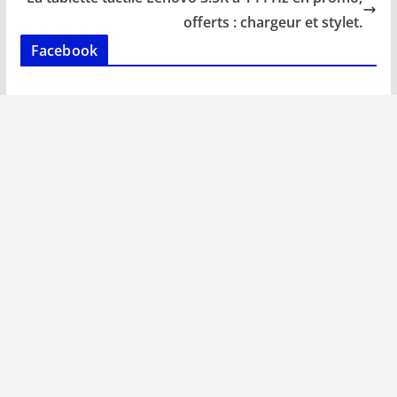
o
p
n
n
k
p
k
offerts : chargeur et stylet.
Facebook