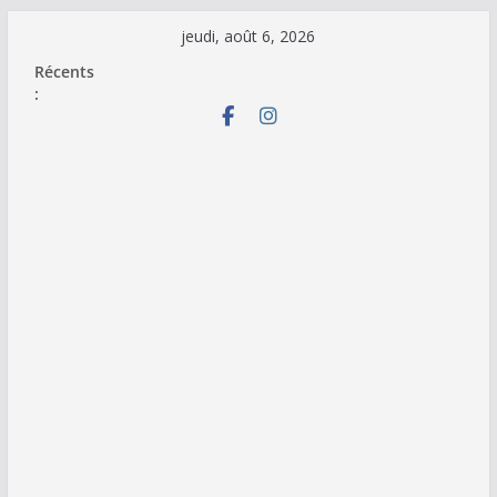
Passer
jeudi, août 6, 2026
au
Récents
contenu
: