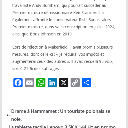
travailliste Andy Burnham, qui pourrait succéder au
Premier ministre démissionnaire Keir Starmer. Il a
également affronté le conservateur Rishi Sunak, alors
Premier ministre, dans sa circonscription en juillet 2024,
ainsi que Boris Johnson en 2019.
Lors de l’élection à Makerfield, il avait promis plusieurs
mesures, dont celle-ci : « Je réduirai vos impôts et
augmenterai ceux des autres ». Il avait recueilli 95 voix,
soit 0,21 % des suffrages.
F
E
W
Li
X
C
P
ac
m
h
n
o
ar
e
ai
at
k
p
ta
b
l
s
e
y
g
Drame à Hammamet : Un touriste polonais se
o
A
dI
Li
er
noie.
La tablette tactile Lenovo 3.5K à 144 Hz en promo,