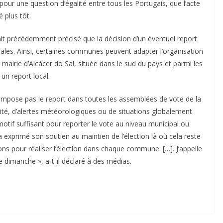
our une question d’égalité entre tous les Portugais, que l’acte
é plus tôt.
it précédemment précisé que la décision d’un éventuel report
pales. Ainsi, certaines communes peuvent adapter l’organisation
a mairie d’Alcácer do Sal, située dans le sud du pays et parmi les
un report local.
impose pas le report dans toutes les assemblées de vote de la
ité, d’alertes météorologiques ou de situations globalement
otif suffisant pour reporter le vote au niveau municipal ou
a exprimé son soutien au maintien de l’élection là où cela reste
ions pour réaliser l’élection dans chaque commune. […]. J’appelle
e dimanche », a-t-il déclaré à des médias.