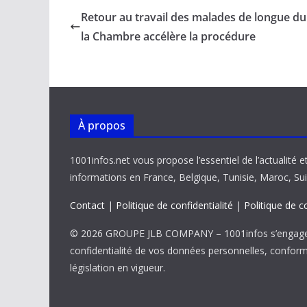
b
l
s
e
y
g
Retour au travail des malades de longue du
o
A
dI
Li
er
la Chambre accélère la procédure
o
p
n
n
k
p
k
À propos
1001infos.net vous propose l’essentiel de l’actualité e
informations en France, Belgique, Tunisie, Maroc, Sui
Contact
|
Politique de confidentialité
|
Politique de c
© 2026 GROUPE JLB COMPANY – 1001infos s’engage 
confidentialité de vos données personnelles, confor
législation en vigueur.