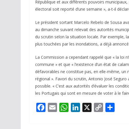
République et aux différents pouvoirs municipaux, p
électoral soit reporté d’une semaine », a-t-il déclar
Le président sortant Marcelo Rebelo de Sousa ava
au dimanche suivant relevait des autorités munici
du scrutin selon la situation locale. Par exemple, l
plus touchées par les inondations, a déjà annoncé 
La Commission a cependant rappelé que « la loi n’
commune » et que « l’existence d’un état de calam
défavorables ne constitue pas, en elle-même, un m
régional ». Favori du scrutin, Antonio José Seguro 
possible. « C’est aux autorités d’évaluer les condit
les Portugais qui sont en mesure de voter à le fair
F
E
W
Li
X
C
P
ac
m
h
n
o
ar
e
ai
at
k
p
ta