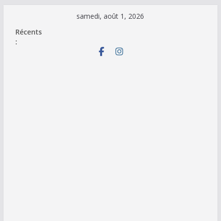
Passer
samedi, août 1, 2026
au
Récents
contenu
: