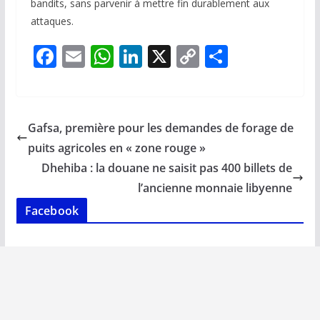
bandits, sans parvenir à mettre fin durablement aux
attaques.
F
E
W
Li
X
C
P
ac
m
h
n
o
ar
e
ai
at
k
p
ta
b
l
s
e
y
g
Gafsa, première pour les demandes de forage de
o
A
dI
Li
er
puits agricoles en « zone rouge »
o
p
n
n
Dhehiba : la douane ne saisit pas 400 billets de
k
p
k
l’ancienne monnaie libyenne
Facebook