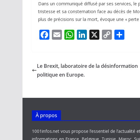
Dans un communiqué diffusé par ses services, le
tristesse et sa consternation face au décès de Mo
plus de précisions sur la mort, évoque une « perte
F
E
W
Li
X
C
P
ac
m
h
n
o
ar
e
ai
at
k
p
ta
b
l
s
e
y
g
Le Brexit, laboratoire de la désinformation
o
A
dI
Li
er
politique en Europe.
o
p
n
n
k
p
k
À propos
1001infos.net vous propose l’essentiel de l’actualité e
informations en France, Belgique, Tunisie, Maroc, Sui