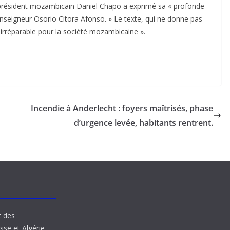
 président mozambicain Daniel Chapo a exprimé sa « profonde
nseigneur Osorio Citora Afonso. » Le texte, qui ne donne pas
 irréparable pour la société mozambicaine ».
Incendie à Anderlecht : foyers maîtrisés, phase
d’urgence levée, habitants rentrent.
t des
sse et Algérie.