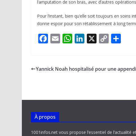
l’amputation de son bras, avec d’autres opérations
Pour l’instant, bien qu’elle soit toujours en soins i
donne espoir pour son rétablissement à long terme 
F
E
W
Li
X
C
P
ac
m
h
n
o
ar
e
ai
at
k
p
ta
b
l
s
e
y
g
Yannick Noah hospitalisé pour une appendi
o
A
dI
Li
er
o
p
n
n
k
p
k
À propos
1001infos.net vous propose l’essentiel de l’actualité e