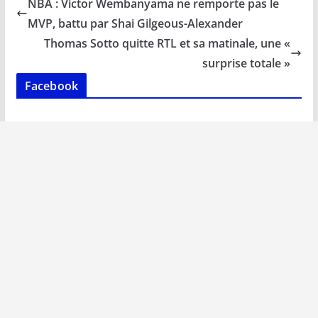
b
l
s
e
y
g
NBA : Victor Wembanyama ne remporte pas le
o
A
dI
Li
er
MVP, battu par Shai Gilgeous-Alexander
o
p
n
n
Thomas Sotto quitte RTL et sa matinale, une «
k
p
k
surprise totale »
Facebook