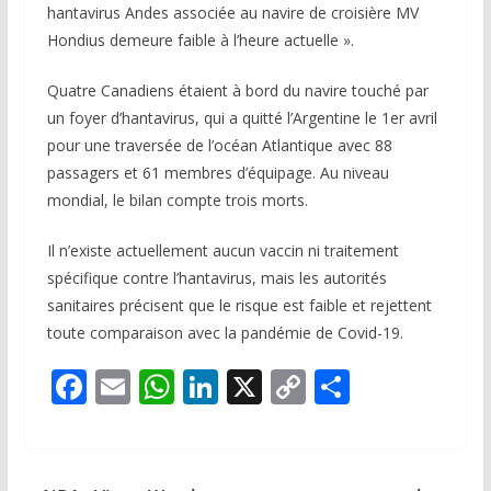
hantavirus Andes associée au navire de croisière MV
Hondius demeure faible à l’heure actuelle ».
Quatre Canadiens étaient à bord du navire touché par
un foyer d’hantavirus, qui a quitté l’Argentine le 1er avril
pour une traversée de l’océan Atlantique avec 88
passagers et 61 membres d’équipage. Au niveau
mondial, le bilan compte trois morts.
Il n’existe actuellement aucun vaccin ni traitement
spécifique contre l’hantavirus, mais les autorités
sanitaires précisent que le risque est faible et rejettent
toute comparaison avec la pandémie de Covid-19.
F
E
W
Li
X
C
P
ac
m
h
n
o
ar
e
ai
at
k
p
ta