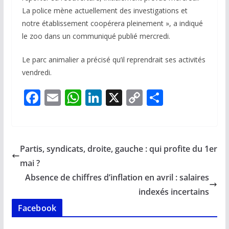
La police mène actuellement des investigations et
notre établissement coopérera pleinement », a indiqué
le zoo dans un communiqué publié mercredi.
Le parc animalier a précisé qu’il reprendrait ses activités
vendredi.
F
E
W
Li
X
C
P
ac
m
h
n
o
ar
e
ai
at
k
p
ta
b
l
s
e
y
g
Partis, syndicats, droite, gauche : qui profite du 1er
o
A
dI
Li
er
mai ?
o
p
n
n
Absence de chiffres d’inflation en avril : salaires
k
p
k
indexés incertains
Facebook