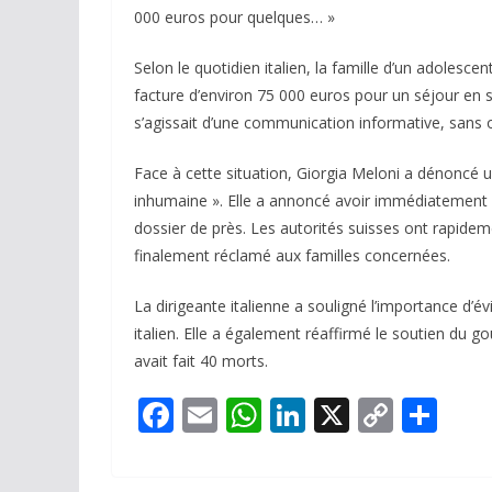
000 euros pour quelques… »
Selon le quotidien italien, la famille d’un adolesc
facture d’environ 75 000 euros pour un séjour en so
s’agissait d’une communication informative, sans 
Face à cette situation, Giorgia Meloni a dénoncé u
inhumaine ». Elle a annoncé avoir immédiatement co
dossier de près. Les autorités suisses ont rapidemen
finalement réclamé aux familles concernées.
La dirigeante italienne a souligné l’importance d’év
italien. Elle a également réaffirmé le soutien du
avait fait 40 morts.
F
E
W
Li
X
C
P
ac
m
h
n
o
ar
e
ai
at
k
p
ta