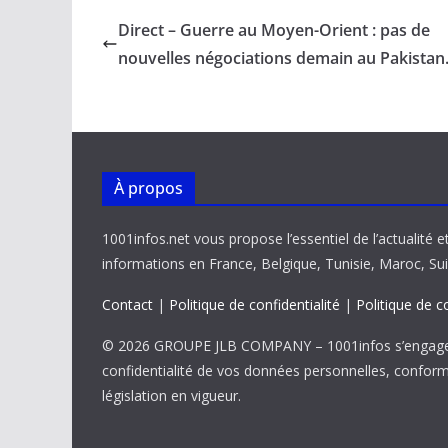
b
l
s
e
y
g
Direct – Guerre au Moyen-Orient : pas de
o
A
dI
Li
er
nouvelles négociations demain au Pakistan
o
p
n
n
k
p
k
À propos
1001infos.net vous propose l’essentiel de l’actualité e
informations en France, Belgique, Tunisie, Maroc, Sui
Contact
|
Politique de confidentialité
|
Politique de c
© 2026 GROUPE JLB COMPANY – 1001infos s’engage 
confidentialité de vos données personnelles, confor
législation en vigueur.