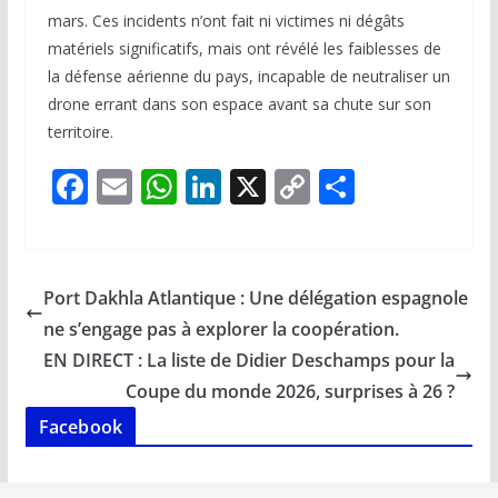
mars. Ces incidents n’ont fait ni victimes ni dégâts
matériels significatifs, mais ont révélé les faiblesses de
la défense aérienne du pays, incapable de neutraliser un
drone errant dans son espace avant sa chute sur son
territoire.
F
E
W
Li
X
C
P
ac
m
h
n
o
ar
e
ai
at
k
p
ta
b
l
s
e
y
g
Port Dakhla Atlantique : Une délégation espagnole
o
A
dI
Li
er
ne s’engage pas à explorer la coopération.
o
p
n
n
EN DIRECT : La liste de Didier Deschamps pour la
k
p
k
Coupe du monde 2026, surprises à 26 ?
Facebook