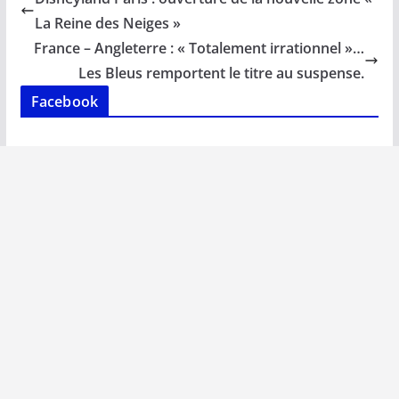
o
A
dI
Li
er
La Reine des Neiges »
o
p
n
n
France – Angleterre : « Totalement irrationnel »…
k
p
k
Les Bleus remportent le titre au suspense.
Facebook