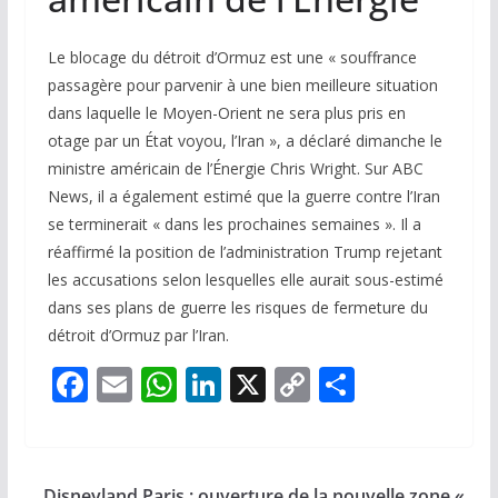
Le blocage du détroit d’Ormuz est une « souffrance
passagère pour parvenir à une bien meilleure situation
dans laquelle le Moyen-Orient ne sera plus pris en
otage par un État voyou, l’Iran », a déclaré dimanche le
ministre américain de l’Énergie Chris Wright. Sur ABC
News, il a également estimé que la guerre contre l’Iran
se terminerait « dans les prochaines semaines ». Il a
réaffirmé la position de l’administration Trump rejetant
les accusations selon lesquelles elle aurait sous-estimé
dans ses plans de guerre les risques de fermeture du
détroit d’Ormuz par l’Iran.
F
E
W
Li
X
C
P
ac
m
h
n
o
ar
e
ai
at
k
p
ta
b
l
s
e
y
g
Disneyland Paris : ouverture de la nouvelle zone «