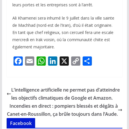
leurs portes et les entreprises sont à l’arrêt.
Ali Khamenei sera inhumé le 9 juillet dans la ville sainte
de Machhad (nord-est de l’Iran), d’où il était originaire.
En tant que chef religieux, son cercueil fera une escale
mercredi en Irak voisin, où la communauté chiite est
également majoritaire.
F
E
W
Li
X
C
P
ac
m
h
n
o
ar
e
ai
at
k
p
ta
b
l
s
e
y
g
L’intelligence artificielle ne permet pas d’atteindre
o
A
dI
Li
er
les objectifs climatiques de Google et Amazon.
o
p
n
n
Incendies en direct : pompiers blessés et dégâts à
k
p
k
Canet-en-Roussillon, ça brûle toujours dans l’Aude.
Facebook