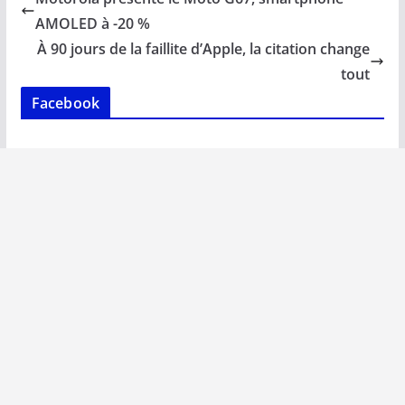
o
A
dI
Li
er
AMOLED à -20 %
o
p
n
n
À 90 jours de la faillite d’Apple, la citation change
k
p
k
tout
Facebook