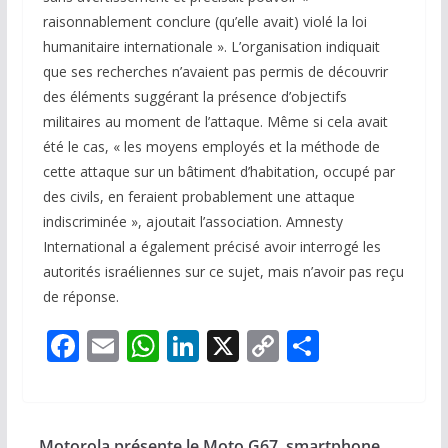
raisonnablement conclure (qu’elle avait) violé la loi
humanitaire internationale ». L’organisation indiquait
que ses recherches n’avaient pas permis de découvrir
des éléments suggérant la présence d’objectifs
militaires au moment de l’attaque. Même si cela avait
été le cas, « les moyens employés et la méthode de
cette attaque sur un bâtiment d’habitation, occupé par
des civils, en feraient probablement une attaque
indiscriminée », ajoutait l’association. Amnesty
International a également précisé avoir interrogé les
autorités israéliennes sur ce sujet, mais n’avoir pas reçu
de réponse.
F
E
W
Li
X
C
P
ac
m
h
n
o
ar
e
ai
at
k
p
ta
b
l
s
e
y
g
Motorola présente le Moto G67, smartphone