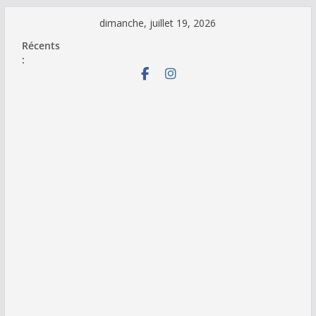
Passer
dimanche, juillet 19, 2026
au
Récents
contenu
: