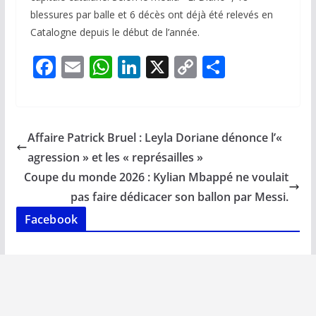
blessures par balle et 6 décès ont déjà été relevés en
Catalogne depuis le début de l’année.
F
E
W
Li
X
C
P
ac
m
h
n
o
ar
e
ai
at
k
p
ta
b
l
s
e
y
g
Affaire Patrick Bruel : Leyla Doriane dénonce l’«
o
A
dI
Li
er
agression » et les « représailles »
o
p
n
n
Coupe du monde 2026 : Kylian Mbappé ne voulait
k
p
k
pas faire dédicacer son ballon par Messi.
Facebook