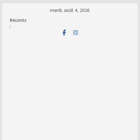
Passer
mardi, août 4, 2026
au
Récents
contenu
: