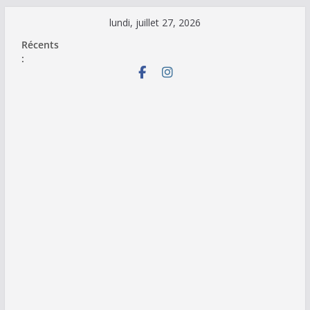
Passer
lundi, juillet 27, 2026
au
Récents
contenu
: