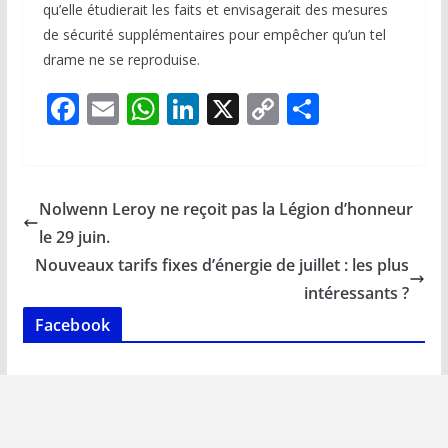
qu’elle étudierait les faits et envisagerait des mesures
de sécurité supplémentaires pour empêcher qu’un tel
drame ne se reproduise.
F
E
W
Li
X
C
P
ac
m
h
n
o
ar
e
ai
at
k
p
ta
b
l
s
e
y
g
Nolwenn Leroy ne reçoit pas la Légion d’honneur
o
A
dI
Li
er
le 29 juin.
o
p
n
n
Nouveaux tarifs fixes d’énergie de juillet : les plus
k
p
k
intéressants ?
Facebook