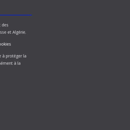
t des
sse et Algérie.
ookies
à protéger la
mément à la