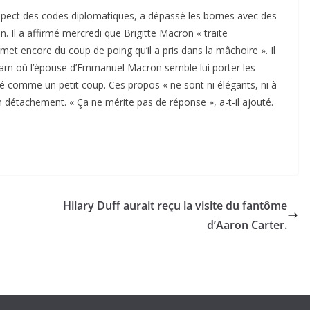
espect des codes diplomatiques, a dépassé les bornes avec des
 Il a affirmé mercredi que Brigitte Macron « traite
met encore du coup de poing qu’il a pris dans la mâchoire ». Il
tnam où l’épouse d’Emmanuel Macron semble lui porter les
té comme un petit coup. Ces propos « ne sont ni élégants, ni à
ain détachement. « Ça ne mérite pas de réponse », a-t-il ajouté.
Hilary Duff aurait reçu la visite du fantôme
d’Aaron Carter.