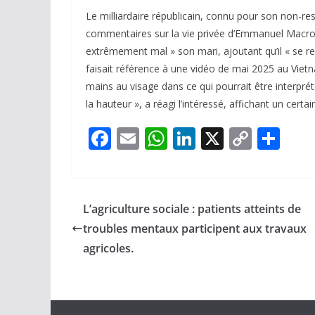
Le milliardaire républicain, connu pour son non-r
commentaires sur la vie privée d’Emmanuel Macron.
extrêmement mal » son mari, ajoutant qu’il « se re
faisait référence à une vidéo de mai 2025 au Vie
mains au visage dans ce qui pourrait être interpré
la hauteur », a réagi l’intéressé, affichant un cert
F
E
W
Li
X
C
P
ac
m
h
n
o
ar
e
ai
at
k
p
ta
b
l
s
e
y
g
L’agriculture sociale : patients atteints de
o
A
dI
Li
er
troubles mentaux participent aux travaux
o
p
n
n
agricoles.
k
p
k