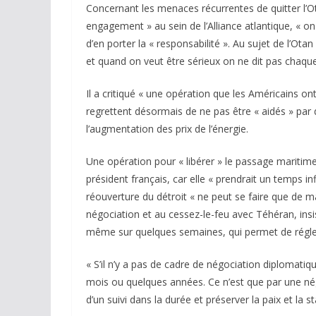
Concernant les menaces récurrentes de quitter l’Ota
engagement » au sein de l’Alliance atlantique, « on
d’en porter la « responsabilité ». Au sujet de l’Otan 
et quand on veut être sérieux on ne dit pas chaque j
Il a critiqué « une opération que les Américains ont
regrettent désormais de ne pas être « aidés » par d
l’augmentation des prix de l’énergie.
Une opération pour « libérer » le passage maritime s
président français, car elle « prendrait un temps inf
réouverture du détroit « ne peut se faire que de man
négociation et au cessez-le-feu avec Téhéran, insist
même sur quelques semaines, qui permet de régler 
« S’il n’y a pas de cadre de négociation diplomatiq
mois ou quelques années. Ce n’est que par une nég
d’un suivi dans la durée et préserver la paix et la sta