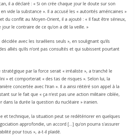
n, il a déclaré : « Si on crée chaque jour le doute sur son
 en vide la substance ». Il a accusé les « autorités américaines »
et du conflit au Moyen-Orient, il a ajouté : « Il faut être sérieux,
our le contraire de ce qu’on a dit la veille. »
 décidée avec les Israéliens seuls », en soulignant qu’ils
es alliés qu’ils n’ont pas consultés et qui subissent pourtant
tratégique par la force serait « irréaliste », a tranché le
ini » et comporterait « des tas de risques ». Selon lui, la
ière concertée avec l’Iran ». Il a ainsi réitéré son appel à la
ant sur le fait que « ça n’est pas une action militaire ciblée,
dans la durée la question du nucléaire » iranien.
ue et technique, la situation peut se redétériorer en quelques
ociation approfondie, un accord […] qu’on pourra s’assurer
bilité pour tous », a-t-il plaidé.