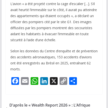
L’avion « a été projeté contre la cage d’escalier […]. S’il
avait heurté l’immeuble sur le côté, il aurait pu atteindre
des appartements qui étaient occupés », a déclaré un
officier des pompiers cité par le site G1. Des images
diffusées par les pompiers montrent des secouristes
aidant les habitants à évacuer l’immeuble en toute
sécurité à l’aide d’une échelle.
Selon les données du Centre d’enquête et de prévention
des accidents aéronautiques, 153 accidents d’avions
ont été enregistrés au Brésil en 2025, entraînant 62
morts.
F
E
W
Li
X
C
P
ac
m
h
n
o
ar
e
ai
at
k
p
ta
b
l
s
e
y
g
D’après le « Wealth Report 2026 » : L’Afrique