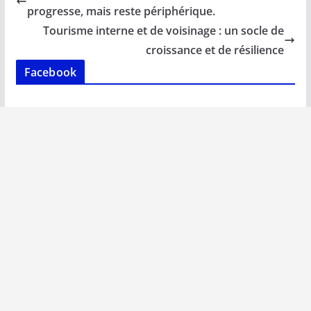
o
A
dI
Li
er
progresse, mais reste périphérique.
o
p
n
n
Tourisme interne et de voisinage : un socle de
k
p
k
croissance et de résilience
Facebook