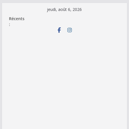
Passer
jeudi, août 6, 2026
au
Récents
contenu
: