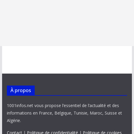
À propos
1001infos.net vous propose l’essentiel de l’actualité et des
informations en France, Belgique, Tunisie, Maroc, Suisse et
Algérie.
Contact
|
Politique de confidentialité
|
Politique de cookies