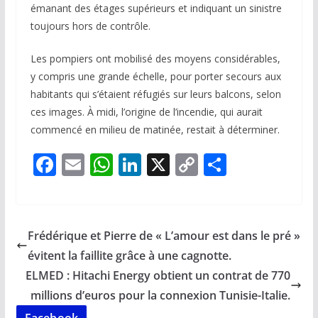
émanant des étages supérieurs et indiquant un sinistre
toujours hors de contrôle.
Les pompiers ont mobilisé des moyens considérables,
y compris une grande échelle, pour porter secours aux
habitants qui s’étaient réfugiés sur leurs balcons, selon
ces images. À midi, l’origine de l’incendie, qui aurait
commencé en milieu de matinée, restait à déterminer.
F
E
W
Li
X
C
P
ac
m
h
n
o
ar
e
ai
at
k
p
ta
b
l
s
e
y
g
Frédérique et Pierre de « L’amour est dans le pré »
o
A
dI
Li
er
évitent la faillite grâce à une cagnotte.
o
p
n
n
ELMED : Hitachi Energy obtient un contrat de 770
k
p
k
millions d’euros pour la connexion Tunisie-Italie.
Facebook