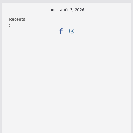
Passer
lundi, août 3, 2026
au
Récents
contenu
: