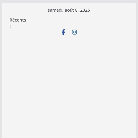
Passer
samedi, août 8, 2026
au
Récents
contenu
: