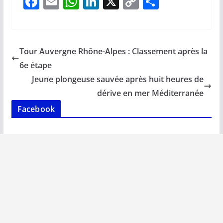
F
E
W
Li
X
C
P
ac
m
h
n
o
ar
e
ai
at
k
p
ta
b
l
s
e
y
g
Tour Auvergne Rhône-Alpes : Classement après la
o
A
dI
Li
er
6e étape
o
p
n
n
Jeune plongeuse sauvée après huit heures de
k
p
k
dérive en mer Méditerranée
Facebook