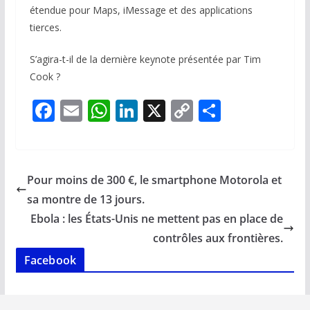
étendue pour Maps, iMessage et des applications
tierces.
S’agira-t-il de la dernière keynote présentée par Tim
Cook ?
F
E
W
Li
X
C
P
ac
m
h
n
o
ar
e
ai
at
k
p
ta
b
l
s
e
y
g
Pour moins de 300 €, le smartphone Motorola et
o
A
dI
Li
er
sa montre de 13 jours.
o
p
n
n
Ebola : les États-Unis ne mettent pas en place de
k
p
k
contrôles aux frontières.
Facebook