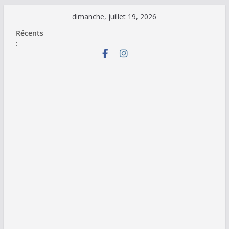
Passer
dimanche, juillet 19, 2026
au
Récents
contenu
: