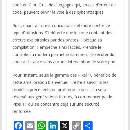
codé en C ou C++, des langages qui, en cas d’erreur de
code, peuvent ouvrir la voie à des cyberattaques.
Rust, quant à lui, est conçu pour défendre contre ce
type d’intrusions. S’il détecte que le code contient des
erreurs exploitables par des pirates, il bloque sa
compilation. Il empêche ainsi l’accès. Prendre le
contrôle du modem permet notamment d’exécuter du
code à distance sans aucune intervention de votre part.
Pour l’instant, seule la gamme des Pixel 10 bénéficie de
cette amélioration bienvenue. Il reste à savoir si les
modèles précédents en profiteront ou si cela sera
réservé aux générations futures, à commencer par le
Pixel 11 qui se concentre déjà sur une sécurité
renforcée.
F
E
W
Li
X
C
P