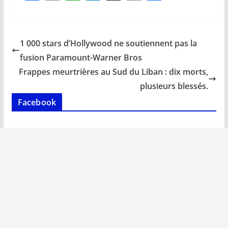
ac
m
h
n
o
ar
e
ai
at
k
p
ta
b
l
s
e
y
g
1 000 stars d’Hollywood ne soutiennent pas la
o
A
dI
Li
er
fusion Paramount-Warner Bros
o
p
n
n
Frappes meurtrières au Sud du Liban : dix morts,
k
p
k
plusieurs blessés.
Facebook