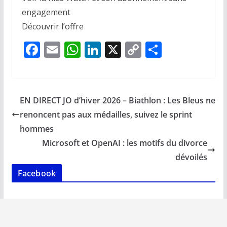
engagement
Découvrir l’offre
F
E
W
Li
X
C
P
ac
m
h
n
o
ar
e
ai
at
k
p
ta
b
l
s
e
y
g
EN DIRECT JO d’hiver 2026 – Biathlon : Les Bleus ne
o
A
dI
Li
er
renoncent pas aux médailles, suivez le sprint
o
p
n
n
hommes
k
p
k
Microsoft et OpenAI : les motifs du divorce
dévoilés
Facebook