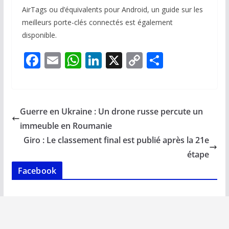
AirTags ou d’équivalents pour Android, un guide sur les
meilleurs porte-clés connectés est également
disponible.
F
E
W
Li
X
C
P
ac
m
h
n
o
ar
e
ai
at
k
p
ta
b
l
s
e
y
g
Guerre en Ukraine : Un drone russe percute un
o
A
dI
Li
er
immeuble en Roumanie
o
p
n
n
Giro : Le classement final est publié après la 21e
k
p
k
étape
Facebook