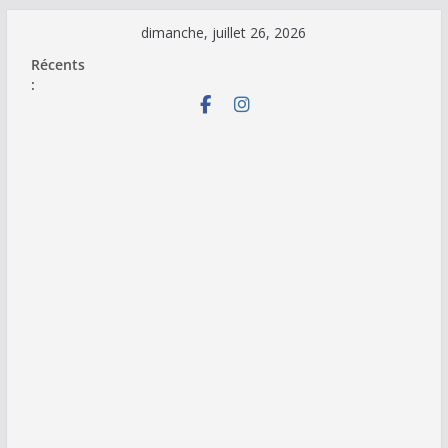
Passer
dimanche, juillet 26, 2026
au
Récents
contenu
: