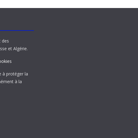
t des
sse et Algérie.
ookies
à protéger la
mément à la