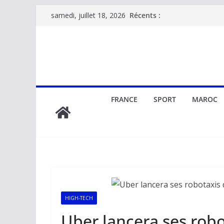
Passer
Récents :
samedi, juillet 18, 2026
au
contenu
FRANCE
SPORT
MAROC
HIGH-TECH
Uber lancera ses rob