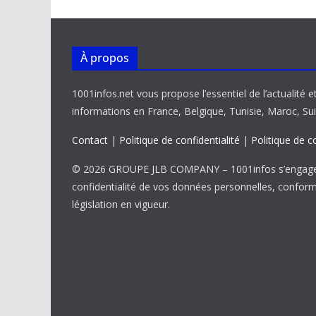
k
p
k
À propos
1001infos.net vous propose l’essentiel de l’actualité e
informations en France, Belgique, Tunisie, Maroc, Sui
Contact
|
Politique de confidentialité
|
Politique de c
© 2026 GROUPE JLB COMPANY – 1001infos s’engage 
confidentialité de vos données personnelles, confor
législation en vigueur.