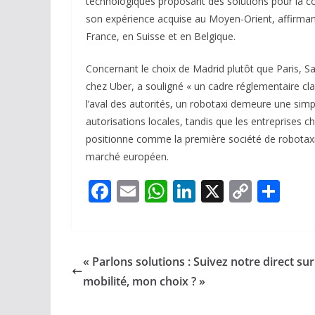
technologiques proposant des solutions pour la c
son expérience acquise au Moyen-Orient, affirman
France, en Suisse et en Belgique.
Concernant le choix de Madrid plutôt que Paris, 
chez Uber, a souligné « un cadre réglementaire clai
l’aval des autorités, un robotaxi demeure une simpl
autorisations locales, tandis que les entreprises c
positionne comme la première société de robotax
marché européen.
F
E
W
Li
X
C
P
ac
m
h
n
o
ar
e
ai
at
k
p
ta
b
l
s
e
y
g
« Parlons solutions : Suivez notre direct su
o
A
dI
Li
er
mobilité, mon choix ? »
o
p
n
n