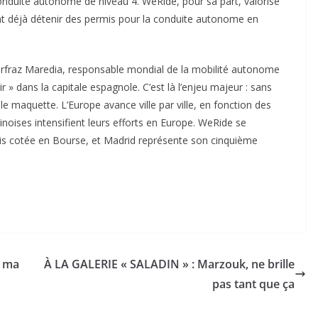
onduite autonome de niveau 4. WeRide, pour sa part, valorise
t déjà détenir des permis pour la conduite autonome en
Sarfraz Maredia, responsable mondial de la mobilité autonome
r » dans la capitale espagnole. C’est là l’enjeu majeur : sans
e maquette. L’Europe avance ville par ville, en fonction des
hinoises intensifient leurs efforts en Europe. WeRide se
is cotée en Bourse, et Madrid représente son cinquième
r ma
À LA GALERIE « SALADIN » : Marzouk, ne brille
pas tant que ça