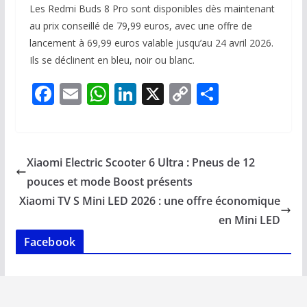
Les Redmi Buds 8 Pro sont disponibles dès maintenant
au prix conseillé de 79,99 euros, avec une offre de
lancement à 69,99 euros valable jusqu’au 24 avril 2026.
Ils se déclinent en bleu, noir ou blanc.
F
E
W
Li
X
C
P
ac
m
h
n
o
ar
e
ai
at
k
p
ta
b
l
s
e
y
g
Xiaomi Electric Scooter 6 Ultra : Pneus de 12
o
A
dI
Li
er
pouces et mode Boost présents
o
p
n
n
Xiaomi TV S Mini LED 2026 : une offre économique
k
p
k
en Mini LED
Facebook