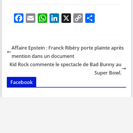
F
E
W
Li
X
C
P
ac
m
h
n
o
ar
e
ai
at
k
p
ta
b
l
s
e
y
g
Affaire Epstein : Franck Ribéry porte plainte après
o
A
dI
Li
er
mention dans un document
o
p
n
n
Kid Rock commente le spectacle de Bad Bunny au
k
p
k
Super Bowl.
Facebook