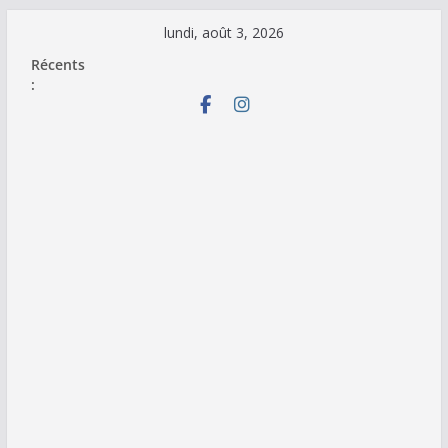
Passer
lundi, août 3, 2026
au
Récents
contenu
: