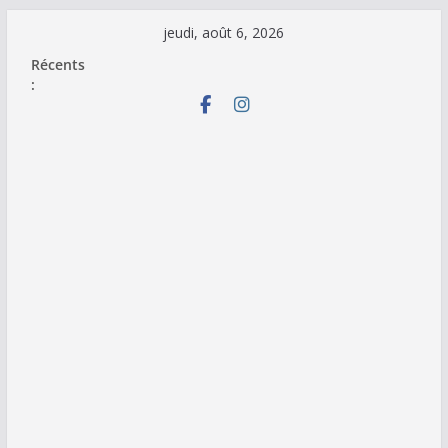
Passer
jeudi, août 6, 2026
au
Récents
contenu
: