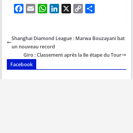
F
E
W
Li
X
C
P
ac
m
h
n
o
ar
e
ai
at
k
p
ta
b
l
s
e
y
g
Shanghai Diamond League : Marwa Bouzayani bat
o
A
dI
Li
er
un nouveau record
o
p
n
n
Giro : Classement après la 8e étape du Tour
k
p
k
Facebook