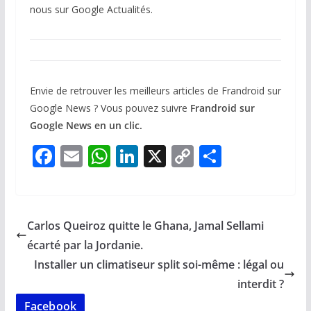
nous sur Google Actualités.
Envie de retrouver les meilleurs articles de Frandroid sur
Google News ? Vous pouvez suivre
Frandroid sur
Google News en un clic.
F
E
W
Li
X
C
P
ac
m
h
n
o
ar
e
ai
at
k
p
ta
b
l
s
e
y
g
Carlos Queiroz quitte le Ghana, Jamal Sellami
o
A
dI
Li
er
écarté par la Jordanie.
o
p
n
n
Installer un climatiseur split soi-même : légal ou
k
p
k
interdit ?
Facebook