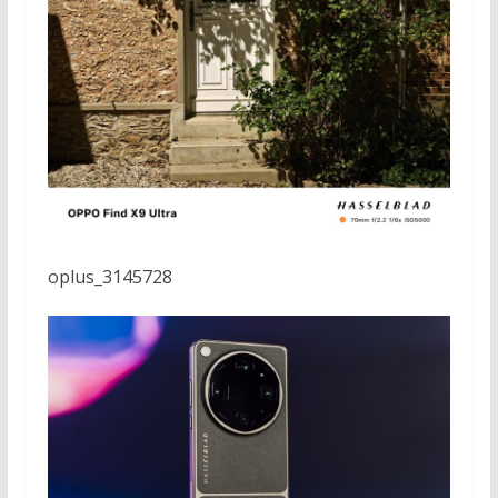
oplus_3145728