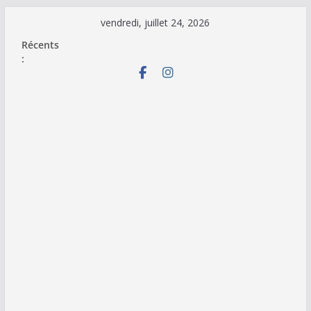
Passer
vendredi, juillet 24, 2026
au
Récents
contenu
: