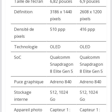
Taille de l’écran
6,82 pouces
6,9 pouces
Définition
3186 x 1440
2608 x 1200
pixels
pixels
Densité de
510 ppp
416 ppp
pixels
Technologie
OLED
OLED
SoC
Qualcomm
Qualcomm
Snapdragon
Snapdragon
8 Elite Gen 5
8 Elite Gen 5
Puce graphique
Adreno 840
Adreno 840
Stockage
512, 1024
512, 1024
interne
Go
Go
Appareil photo
Capteur 1 :
Capteur 1 :