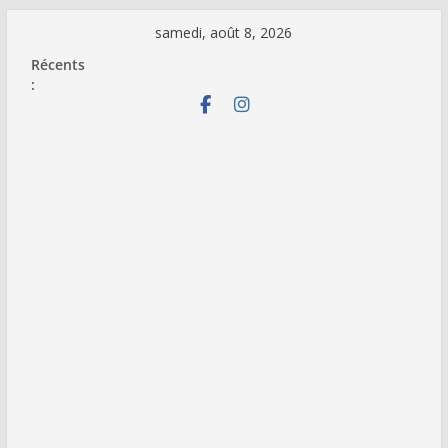
Passer
samedi, août 8, 2026
au
Récents
contenu
: