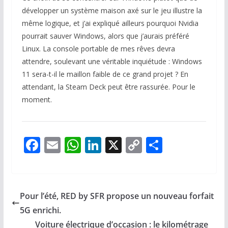
développer un système maison axé sur le jeu illustre la
même logique, et j’ai expliqué ailleurs pourquoi Nvidia
pourrait sauver Windows, alors que j’aurais préféré
Linux. La console portable de mes rêves devra
attendre, soulevant une véritable inquiétude : Windows
11 sera-t-il le maillon faible de ce grand projet ? En
attendant, la Steam Deck peut être rassurée. Pour le
moment.
F
E
W
Li
X
C
P
ac
m
h
n
o
ar
e
ai
at
k
p
ta
b
l
s
e
y
g
Pour l’été, RED by SFR propose un nouveau forfait
o
A
dI
Li
er
5G enrichi.
o
p
n
n
Voiture électrique d’occasion : le kilométrage