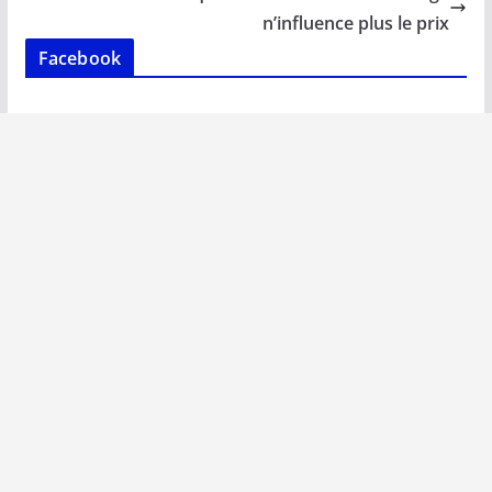
k
p
k
n’influence plus le prix
Facebook