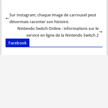
e
ai
at
k
p
ta
b
l
s
e
y
g
Sur Instagram, chaque image de carrousel peut
o
A
dI
Li
er
désormais raconter son histoire.
o
p
n
n
Nintendo Switch Online : informations sur le
k
p
k
service en ligne de la Nintendo Switch 2
Facebook