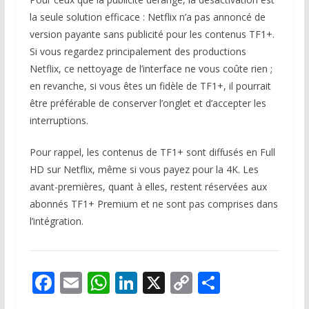
la seule solution efficace : Netflix n’a pas annoncé de
version payante sans publicité pour les contenus TF1+.
Si vous regardez principalement des productions
Netflix, ce nettoyage de l’interface ne vous coûte rien ;
en revanche, si vous êtes un fidèle de TF1+, il pourrait
être préférable de conserver l’onglet et d’accepter les
interruptions.
Pour rappel, les contenus de TF1+ sont diffusés en Full
HD sur Netflix, même si vous payez pour la 4K. Les
avant-premières, quant à elles, restent réservées aux
abonnés TF1+ Premium et ne sont pas comprises dans
l’intégration.
F
E
W
Li
X
C
P
ac
m
h
n
o
ar