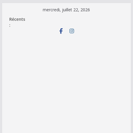
Passer
mercredi, juillet 22, 2026
au
Récents
contenu
: