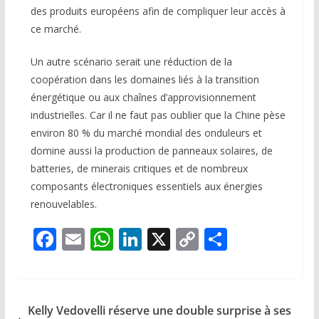
des produits européens afin de compliquer leur accès à
ce marché.
Un autre scénario serait une réduction de la
coopération dans les domaines liés à la transition
énergétique ou aux chaînes d’approvisionnement
industrielles. Car il ne faut pas oublier que la Chine pèse
environ 80 % du marché mondial des onduleurs et
domine aussi la production de panneaux solaires, de
batteries, de minerais critiques et de nombreux
composants électroniques essentiels aux énergies
renouvelables.
F
E
W
Li
X
C
P
ac
m
h
n
o
ar
e
ai
at
k
p
ta
b
l
s
e
y
g
Kelly Vedovelli réserve une double surprise à ses