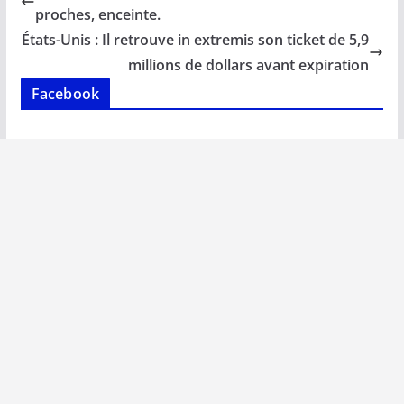
o
A
dI
Li
er
proches, enceinte.
o
p
n
n
États-Unis : Il retrouve in extremis son ticket de 5,9
k
p
k
millions de dollars avant expiration
Facebook