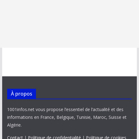
À propos
1001infos.net vous propose l’essentiel de l’actualité et des
informations en France, Belgique, Tunisie, Maroc, Suisse et
Algérie.
Contact
|
Politique de confidentialité
|
Politique de cookies