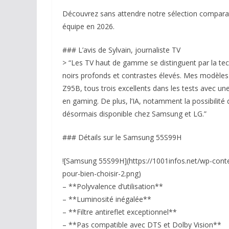
Découvrez sans attendre notre sélection comparati
équipe en 2026.
### L’avis de Sylvain, journaliste TV
> “Les TV haut de gamme se distinguent par la t
noirs profonds et contrastes élevés. Mes modèles
Z95B, tous trois excellents dans les tests avec un
en gaming. De plus, l’IA, notamment la possibilité
désormais disponible chez Samsung et LG.”
### Détails sur le Samsung 55S99H
![Samsung 55S99H](https://1001infos.net/wp-conte
pour-bien-choisir-2.png)
– **Polyvalence d’utilisation**
– **Luminosité inégalée**
– **Filtre antireflet exceptionnel**
– **Pas compatible avec DTS et Dolby Vision**