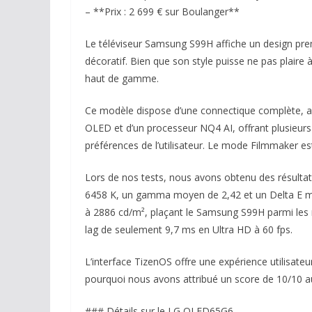
– **Prix : 2 699 € sur Boulanger**
Le téléviseur Samsung S99H affiche un design pre
décoratif. Bien que son style puisse ne pas plaire 
haut de gamme.
Ce modèle dispose d’une connectique complète, ave
OLED et d’un processeur NQ4 AI, offrant plusieur
préférences de l’utilisateur. Le mode Filmmaker 
Lors de nos tests, nous avons obtenu des résult
6458 K, un gamma moyen de 2,42 et un Delta E moy
à 2886 cd/m², plaçant le Samsung S99H parmi les m
lag de seulement 9,7 ms en Ultra HD à 60 fps.
L’interface TizenOS offre une expérience utilisateur
pourquoi nous avons attribué un score de 10/10
### Détails sur le LG OLED65G6