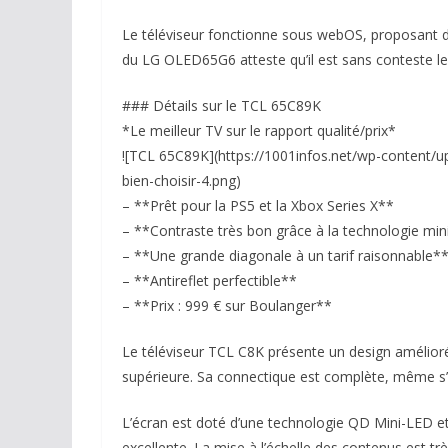
Le téléviseur fonctionne sous webOS, proposant di
du LG OLED65G6 atteste qu’il est sans conteste le
### Détails sur le TCL 65C89K
*Le meilleur TV sur le rapport qualité/prix*
![TCL 65C89K](https://1001infos.net/wp-content/u
bien-choisir-4.png)
– **Prêt pour la PS5 et la Xbox Series X**
– **Contraste très bon grâce à la technologie mi
– **Une grande diagonale à un tarif raisonnable*
– **Antireflet perfectible**
– **Prix : 999 € sur Boulanger**
Le téléviseur TCL C8K présente un design amélioré 
supérieure. Sa connectique est complète, même s’i
L’écran est doté d’une technologie QD Mini-LED et
excellente. La mise à l’échelle des contenus est tr