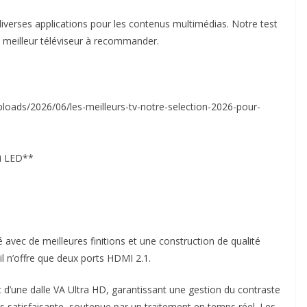
verses applications pour les contenus multimédias. Notre test
 meilleur téléviseur à recommander.
ploads/2026/06/les-meilleurs-tv-notre-selection-2026-pour-
ni LED**
*
avec de meilleures finitions et une construction de qualité
l n’offre que deux ports HDMI 2.1.
 d’une dalle VA Ultra HD, garantissant une gestion du contraste
ès satisfaisante, soutenue par un traitement en temps réel. Les