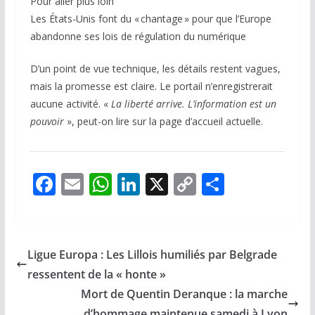
Pour aller plus loin
Les États-Unis font du « chantage » pour que l’Europe
abandonne ses lois de régulation du numérique
D’un point de vue technique, les détails restent vagues,
mais la promesse est claire. Le portail n’enregistrerait
aucune activité. «
La liberté arrive. L’information est un
pouvoir
», peut-on lire sur la page d’accueil actuelle.
F
E
W
Li
X
C
P
ac
m
h
n
o
ar
e
ai
at
k
p
ta
b
l
s
e
y
g
Ligue Europa : Les Lillois humiliés par Belgrade
o
A
dI
Li
er
ressentent de la « honte »
o
p
n
n
Mort de Quentin Deranque : la marche
d’hommage maintenue samedi à Lyon