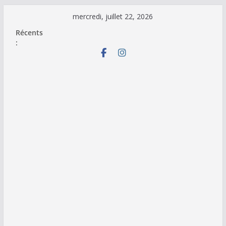
Passer
mercredi, juillet 22, 2026
au
Récents
contenu
: