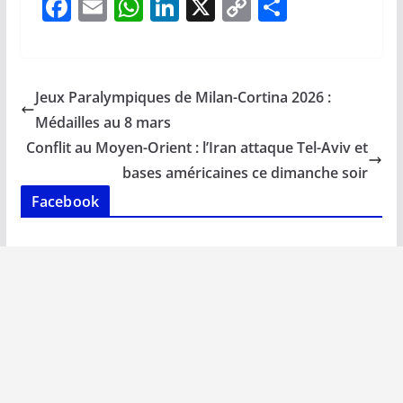
F
E
W
Li
X
C
P
ac
m
h
n
o
ar
e
ai
at
k
p
ta
b
l
s
e
y
g
Jeux Paralympiques de Milan-Cortina 2026 :
o
A
dI
Li
er
Médailles au 8 mars
o
p
n
n
Conflit au Moyen-Orient : l’Iran attaque Tel-Aviv et
k
p
k
bases américaines ce dimanche soir
Facebook