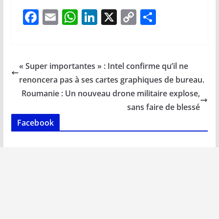
F
E
W
Li
X
C
P
ac
m
h
n
o
ar
e
ai
at
k
p
ta
b
l
s
e
y
g
« Super importantes » : Intel confirme qu’il ne
o
A
dI
Li
er
renoncera pas à ses cartes graphiques de bureau.
o
p
n
n
Roumanie : Un nouveau drone militaire explose,
k
p
k
sans faire de blessé
Facebook