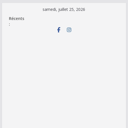
Passer
samedi, juillet 25, 2026
au
Récents
contenu
: