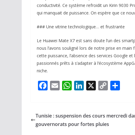
conductivité. Ce système refroidit un Kirin 9030 P
qui manquait de puissance. On espère que ce nou
### Une vitrine technologique… et frustrante
Le Huawei Mate X7 est sans doute l’un des smart
nous l’avons souligné lors de notre prise en main fi
cette puissance, l’absence des services Google et 
passionnés prêts à s’adapter à l’écosystème AppGall
niche.
F
E
W
Li
X
C
P
ac
m
h
n
o
ar
e
ai
at
k
p
ta
b
l
s
e
y
g
Tunisie : suspension des cours mercredi da
o
A
dI
Li
er
gouvernorats pour fortes pluies
o
p
n
n