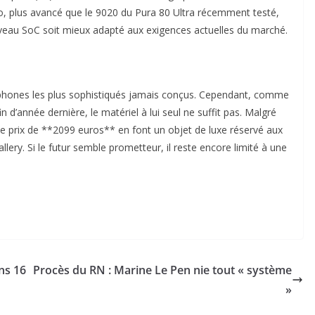
ro, plus avancé que le 9020 du Pura 80 Ultra récemment testé,
veau SoC soit mieux adapté aux exigences actuelles du marché.
phones les plus sophistiqués jamais conçus. Cependant, comme
n d’année dernière, le matériel à lui seul ne suffit pas. Malgré
le prix de **2099 euros** en font un objet de luxe réservé aux
ery. Si le futur semble prometteur, il reste encore limité à une
ns 16
Procès du RN : Marine Le Pen nie tout « système
»