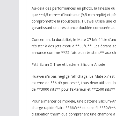
Au-delà des performances en photo, la finesse du 
que **4,5 mm** d’épaisseur (9,5 mm replié) et pè
compromettre la robustesse, Huawei utilise une c
garantissant une résistance doublée comparée aux a
Concernant la durabilité, le Mate X7 bénéficie d’u
résister à des jets d’eau à **80°C**. Les écrans 
annoncé comme **25 fois plus résistant** aux ch
### Écran X-True et batterie Silicium-Anode
Huawei n’a pas négligé l’affichage. Le Mate X7 est
externe de **6,49 pouces**, tous deux utilisant l
de **3000 nits** pour l’extérieur et **2500 nits** p
Pour alimenter ce modèle, une batterie Silicium-A
charge rapide filaire **66W** et sans fil **50W**.
dissipation thermique comprenant une chambre à 