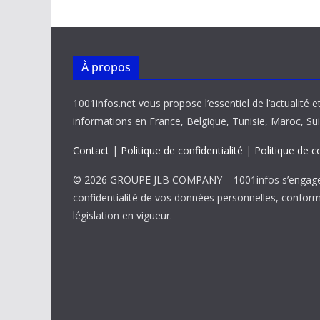
k
p
k
À propos
1001infos.net vous propose l’essentiel de l’actualité e
informations en France, Belgique, Tunisie, Maroc, Sui
Contact
|
Politique de confidentialité
|
Politique de c
© 2026 GROUPE JLB COMPANY – 1001infos s’engage 
confidentialité de vos données personnelles, confor
législation en vigueur.