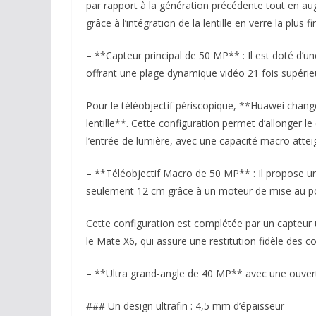
par rapport à la génération précédente tout en au
grâce à l’intégration de la lentille en verre la plu
– **Capteur principal de 50 MP** : Il est doté d’u
offrant une plage dynamique vidéo 21 fois supérieu
Pour le téléobjectif périscopique, **Huawei change
lentille**. Cette configuration permet d’allonger l
l’entrée de lumière, avec une capacité macro attei
– **Téléobjectif Macro de 50 MP** : Il propose u
seulement 12 cm grâce à un moteur de mise au poi
Cette configuration est complétée par un capteur 
le Mate X6, qui assure une restitution fidèle des co
– **Ultra grand-angle de 40 MP** avec une ouvert
### Un design ultrafin : 4,5 mm d’épaisseur