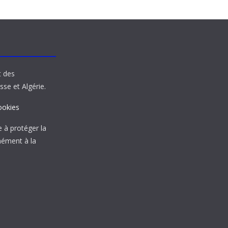
t des
sse et Algérie.
ookies
à protéger la
mément à la