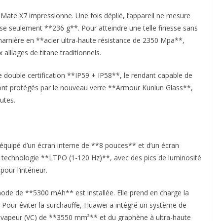
Mate X7 impressionne. Une fois déplié, l’appareil ne mesure
se seulement **236 g**. Pour atteindre une telle finesse sans
harnière en **acier ultra-haute résistance de 2350 Mpa**,
lliages de titane traditionnels.
ne double certification **IP59 + IP58**, le rendant capable de
sont protégés par le nouveau verre **Armour Kunlun Glass**,
utes.
 équipé d’un écran interne de **8 pouces** et d’un écran
a technologie **LTPO (1-120 Hz)**, avec des pics de luminosité
our l’intérieur.
node de **5300 mAh** est installée. Elle prend en charge la
 Pour éviter la surchauffe, Huawei a intégré un système de
vapeur (VC) de **3550 mm²** et du graphène à ultra-haute