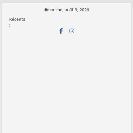
Passer
dimanche, août 9, 2026
au
Récents
contenu
: