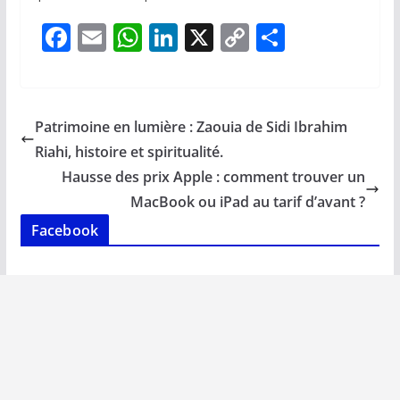
F
E
W
Li
X
C
P
ac
m
h
n
o
ar
e
ai
at
k
p
ta
b
l
s
e
y
g
Patrimoine en lumière : Zaouia de Sidi Ibrahim
o
A
dI
Li
er
Riahi, histoire et spiritualité.
o
p
n
n
Hausse des prix Apple : comment trouver un
k
p
k
MacBook ou iPad au tarif d’avant ?
Facebook