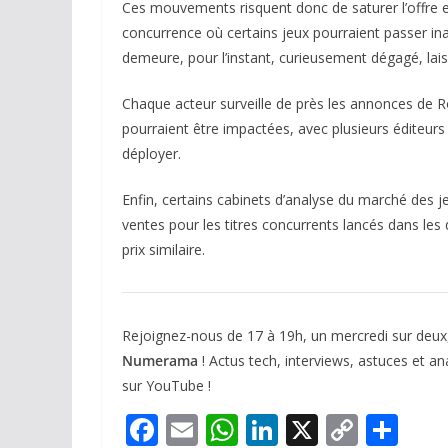
Ces mouvements risquent donc de saturer l’offre 
concurrence où certains jeux pourraient passer i
demeure, pour l’instant, curieusement dégagé, lai
Chaque acteur surveille de près les annonces de R
pourraient être impactées, avec plusieurs éditeurs 
déployer.
Enfin, certains cabinets d’analyse du marché des 
ventes pour les titres concurrents lancés dans le
prix similaire.
Rejoignez-nous de 17 à 19h, un mercredi sur deux
Numerama
! Actus tech, interviews, astuces et a
sur YouTube !
F
E
W
Li
X
C
P