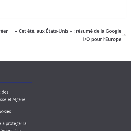
réer
« Cet été, aux États-Unis » : résumé de la Google
I/O pour l’Europe
t des
sse et Algérie.
ookies
à protéger la
mément à la