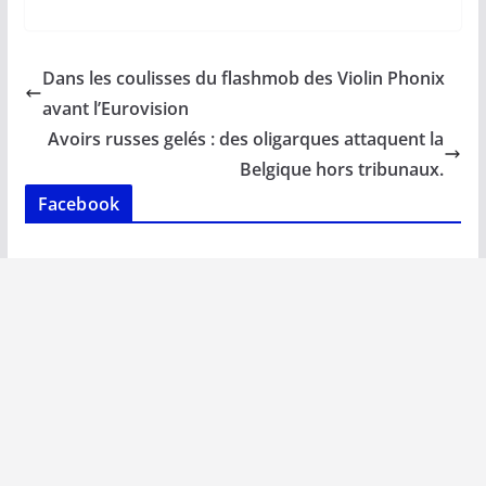
ac
m
h
n
o
ar
e
ai
at
k
p
ta
b
l
s
e
y
g
Dans les coulisses du flashmob des Violin Phonix
o
A
dI
Li
er
avant l’Eurovision
o
p
n
n
Avoirs russes gelés : des oligarques attaquent la
k
p
k
Belgique hors tribunaux.
Facebook